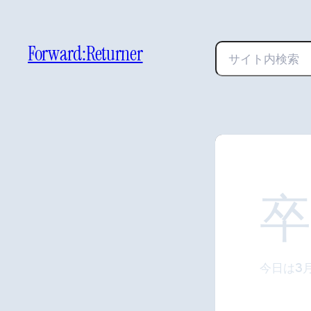
Forward:Returner
検
索
卒
今日は3