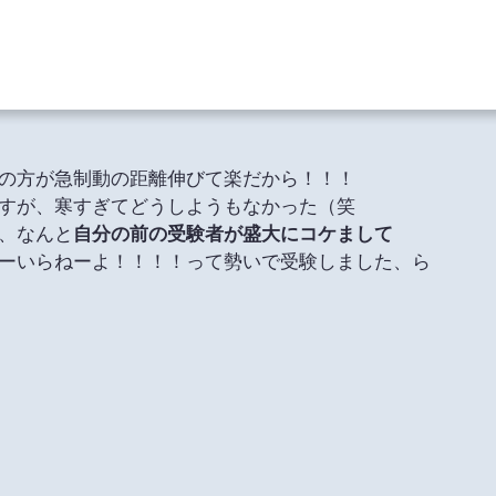
の方が急制動の距離伸びて楽だから！！！
すが、寒すぎてどうしようもなかった（笑
、なんと
自分の前の受験者が盛大にコケまして
ーいらねーよ！！！！って勢いで受験しました、ら
で一番上手いんじゃなかろうかっていう
まして、余裕の合格でしたｗ
てハイテンションだった（笑
方も無事に3月中に終わらせる事が出来たので、
行って免許もらいに行けば終わりです！
場に行く為に早起きをしなければいけないというところか