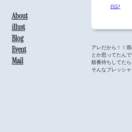
日記
About
illust
Blog
アレだから！！雨
Event
とか思ってたんで
Mail
順番待ちしてたら
そんなプレッシャ
なんと今までの中
奇跡的な走りをか
自分でも奇跡過ぎ
とりあえず教習の
後は運転試験場に
最後の試練は試験