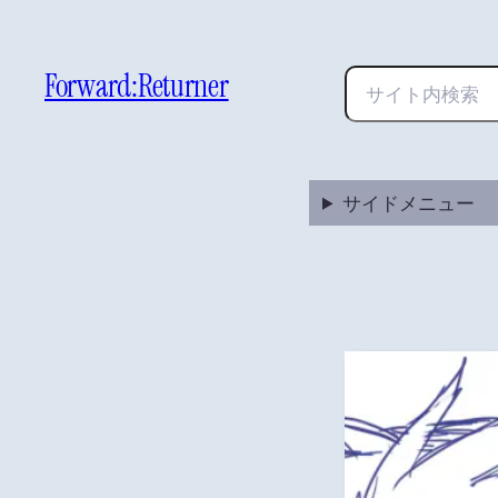
内
容
を
Forward:Returner
検
ス
索
キ
ッ
プ
サイドメニュー