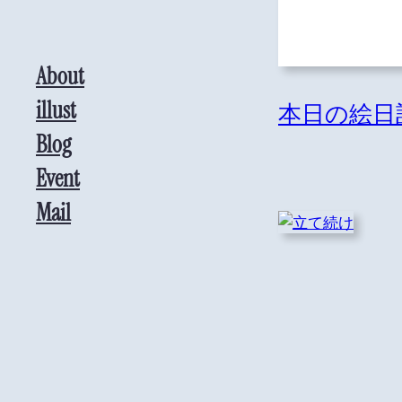
About
illust
本日の絵日
Blog
Event
Mail