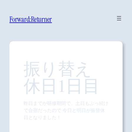
Forward:Returner
振り替え
休日1日目
昨日までが研修期間で、土日もぶっ続け
で合宿だったので 今日と明日が振替休
日となりました！