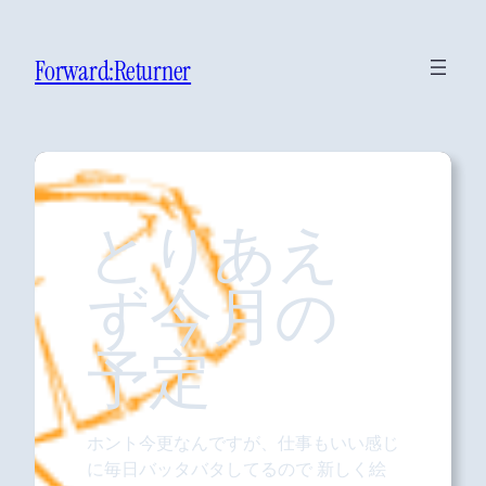
Forward:Returner
とりあえ
ず今月の
予定
ホント今更なんですが、仕事もいい感じ
に毎日バッタバタしてるので 新しく絵