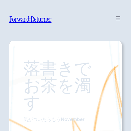
Forward:Returner
落書きで
お茶を濁
す
気がついたらもうNovember