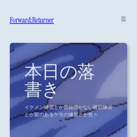
Forward:Returner
本日の落
書き
イケメン練習とか普段描かない横顔練習
とか髪のあるケモの練習とか色々