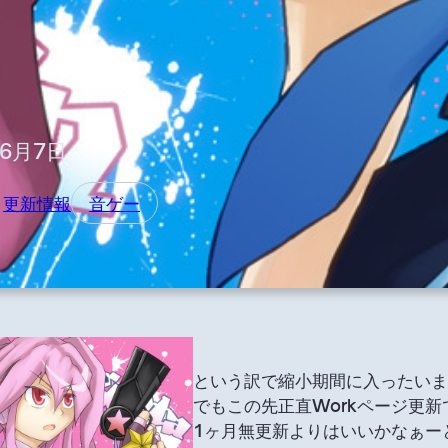
年6月7日
 
更新情報
音ゲー
という訳で縮小期間に入ったい
でもこの先正直Workページ更
1ヶ月無更新よりはいいかなぁー