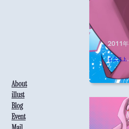
2011
イラスト
,
About
illust
Blog
Event
Mail