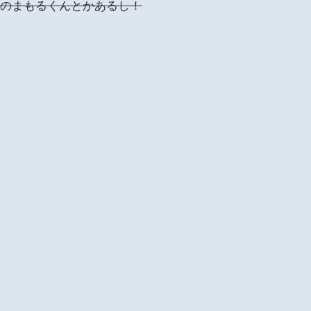
けのまもるくんとかあるし！
ーの細かい設定を公開してくれないかなーと
笑
あるものの、絶望的に足りないんで絶望した！
全く無いのに絶望した！！！（←中の人つながり
すが、
が小さかったりとか、
効果を強めにかけてるとか微妙な違いがあります。
に優しいです！どのみちキッツイ色だけど！ｗｗ
て出たよ…いつも通りだねっ！（ノワ`）