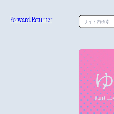
Forward:Returner
検
索
illust 