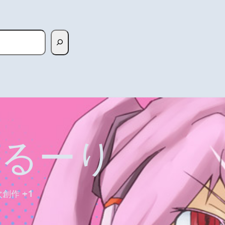
ゆるーり
二次創作 +1