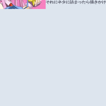
それにネタに詰まったら描きか
で、そろそろ公式がキャラクタ
ひそかにwktkしてます勝手に（
まぁ現在でもある程度の設定は
どっちが上とかそういう情報が
pixivにも同時にアップしたんで
pixiv版のほうが微妙にサイズ
コントラストあげて、ちょっと
こっちのサイト版の方が若干目
等倍で出力しようとしたら1Mっ
ってきます(-_-)
さそうですし…大人しく勉学に励みます