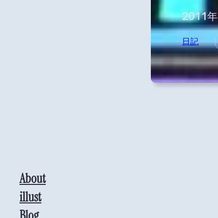
2011
日記
About
illust
Blog