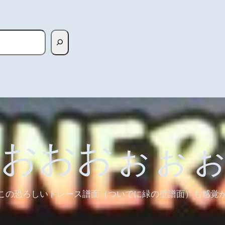
うおおおぉぉ
この恐ろしいトレース譜面（ついでに緑の壁譜面）も感覚