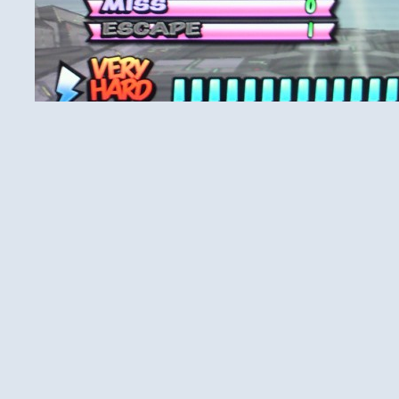
SCORE
10077
MAX COMBO
207
PERFECT
233
GREAT
44
GOOD
5
BAD
2
MISS
0