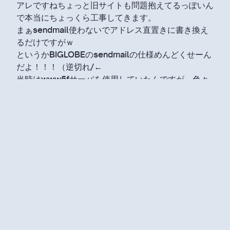
アレですねちょっと旧サイトも問題抱えてるっぽいん
で本当にちょっくら工事してきます。
まぁsendmail使わないでアドレス直置きに書き換え
るだけですがｗ
というかBIGLOBEのsendmailの仕様めんどくせーん
だよ！！！（逆切れ/←
当時はwww5fサーバを使用していたんですが、色々
トンデモ仕様に散々頭抱えましたからねー
でもプログラミングで逐一分からないところはググっ
て自分で解決するっていう
良い癖がついたのはありがたいことかなぁ～なんて
ね！！
アホな事言ってないで修正してきます…(-_-)
いや、本当はもう1.5年くらい経つし、ページ自体削
除しちゃってもいいのかなー
とは思ってるんですが、なぜか若干アクセスあるんで
すよねあの跡地…
正直今削除しちゃってもよろしいのか図りかねる(゜