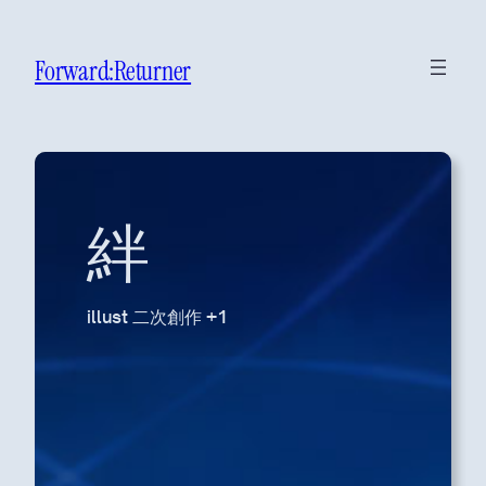
Forward:Returner
絆
illust 二次創作 +1