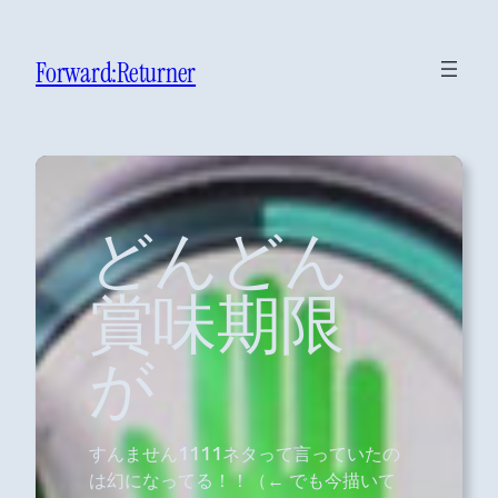
Forward:Returner
どんどん
賞味期限
が
すんません1111ネタって言っていたの
は幻になってる！！（← でも今描いて