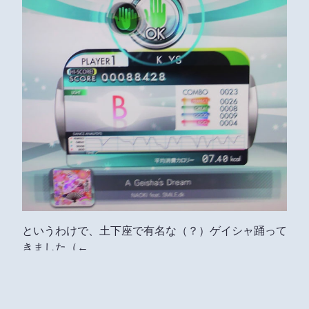
というわけで、土下座で有名な（？）ゲイシャ踊って
きました（←
え？よっし～さんの土下座が観たい？？
残念ながら平日昼（俗に言うNEETタイム）だったの
で