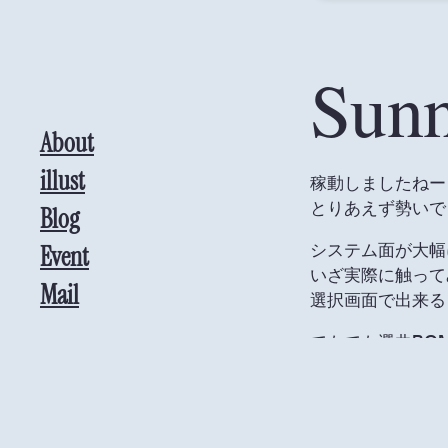
Sunn
About
illust
稼動しましたねー
とりあえず勢いで
Blog
システム面が大幅
Event
いざ実際に触って
Mail
選択画面で出来る
でもでも選曲BG
画面デザインも
フ
細かいところまで
ただなぁー、ナン