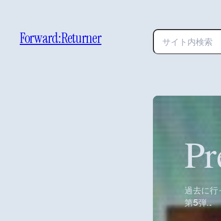
Forward:Returner
検
索
Pr
過去に行
第5弾…