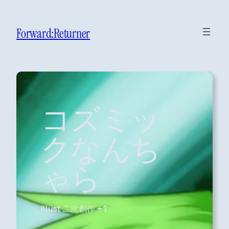
Forward:Returner
コズミッ
クなんち
ゃら
illust 二次創作 +1