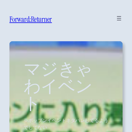
Forward:Returner
マジきゃ
わイベン
ト
※ポップンイベントネタバレしてるよう
でしてない