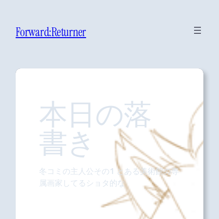
Forward:Returner
本日の落
書き
冬コミの主人公その1 とある美術館の専
属画家してるショタ的な