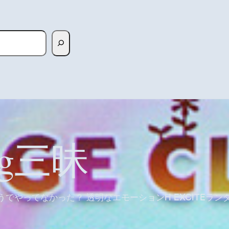
sg三昧
でやってなかった？ 透明なエモーションH EXCITEランダ