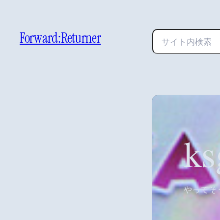
Forward:Returner
検
索
k
やってそう