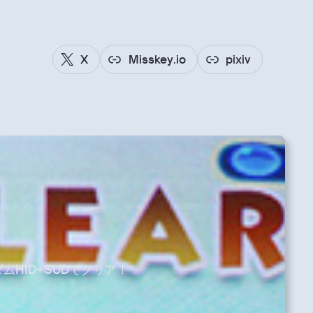
X
Misskey.io
pixiv
ムHID+SUDでクリア！