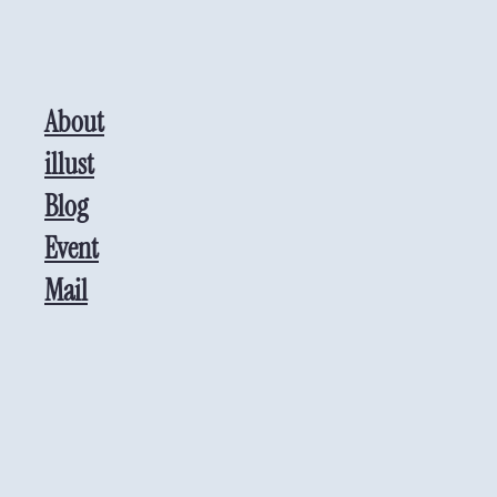
About
illust
Blog
Event
Mail