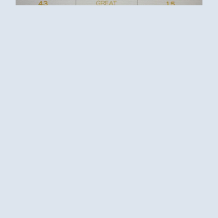
もうLv.7になってくるとややこしくなってきますね！
初代のときはもう少しプレイしやすかったイメージが
あるんですが
レベルのインフレ激しいっすなぁーと思いますw
これも、この前のグルコスイベントのときに友人とプ
レイしたときにたまたま出たスコアです！
昨日のキラステフルコンAAA+といい、これはもう久