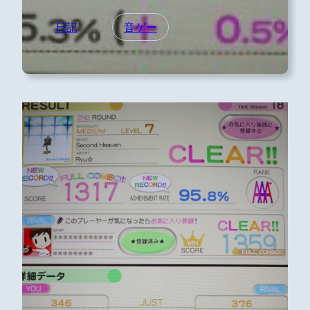
日記
音ゲー