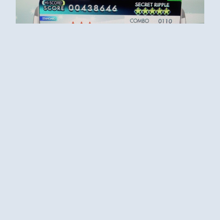
たぶん奥行きとかも見てるんだろうなーとは思うので
すが
いまだにまだあのポーズは慣れないっす…
えぇ、（主にこの謎ポーズのせいで）STDだけで40
回くらいはフルコン粘着したと思いますw
どんだけダンスのセンスがないんだ私はorz
そして、EXTから早くもｽﾃｪｰｯﾌﾟ地獄なのはWow
Wow VENUS譲りなんでしょうねw