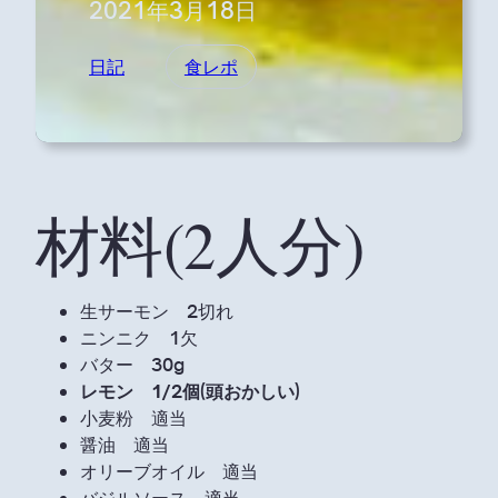
2021年3月18日
日記
食レポ
材料(2人分)
生サーモン 2切れ
ニンニク 1欠
バター 30g
レモン 1/2個(頭おかしい)
小麦粉 適当
醤油 適当
オリーブオイル 適当
バジルソース 適当