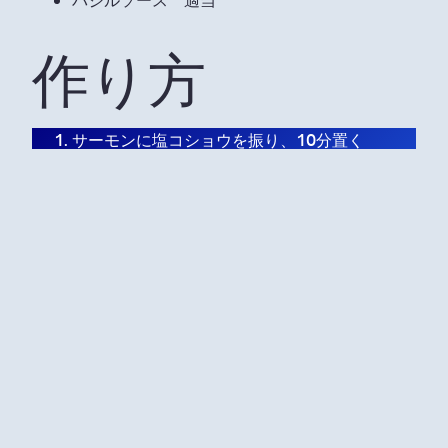
作り方
サーモンに塩コショウを振り、10分置く
サーモンの水気をキッチンペーパーでふき取
り、小麦粉をまぶす
フライパンにオリーブオイル入れ、中火にかけ
る
フライパンが温まったらサーモンを皮が下にな
るように焼く
2分程度焼いたら余分な脂をキッチンペーパー
で取り除き、裏返す
バターとニンニクを入れ、バターが焦げないよ
う弱火でじっくり焼く
半分に切ったレモンの果汁を豪快にIN (頭おか
しい