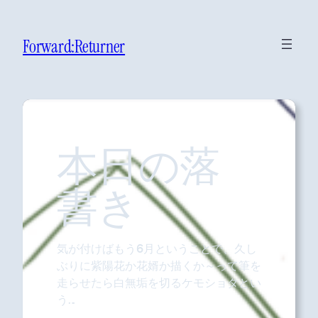
Forward:Returner
本日の落
書き
気が付けばもう6月ということで、久し
ぶりに紫陽花か花婿か描くか～って筆を
走らせたら白無垢を切るケモショタとい
う…