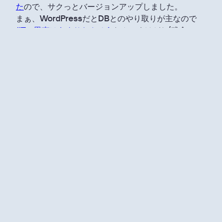
た
ので、サクっとバージョンアップしました。
まぁ、WordPressだとDBとのやり取りが主なので
JITの恩恵はあまりなさそう
なんですけどね(残念
当サイト上では…ぱっと見で不具合は出てなさそうで
すね。まぁプラグイン全然入れてないからですがw
なにか不都合な箇所がありましたらご連絡ください。
新機能とか
5.8からFSE周りのブロックが登場し始めたようです
が、まだよくわかっていません(屑
そもそも現在使ってる公式テーマがFSE向けでないの
で、今後に期待しましょう。
個人的にデュオトーンとか面白そうだな～と思ってる
ので試しに遊んでみようと思いますw