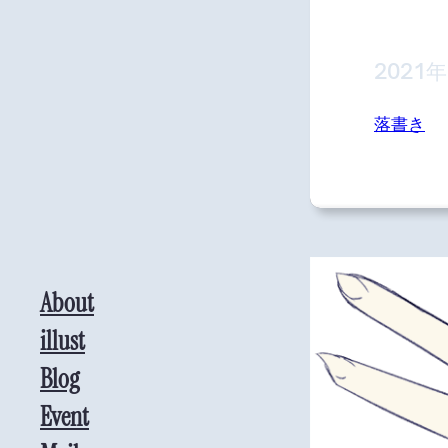
2021
落書き
About
illust
Blog
Event