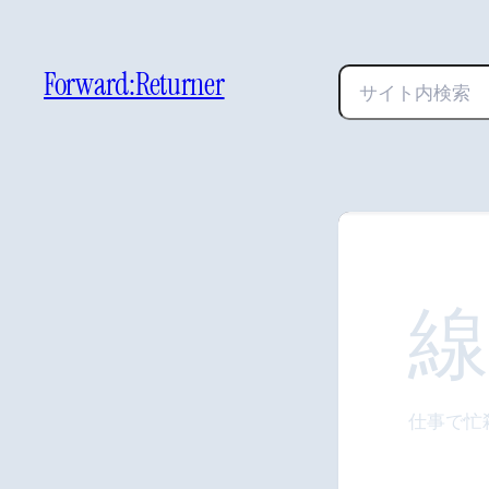
Forward:Returner
検
索
仕事で忙