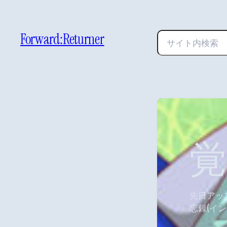
Forward:Returner
検
索
先日アッ
忘録(イン