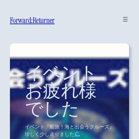
Forward:Returner
イベント
お疲れ様
でした
イベント『船旅！海と出会うクルーズ』
珍しく少し走りました