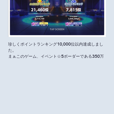
珍しくポイントランキング10,000位以内達成しまし
た。
まぁこのゲーム、イベント☆5ボーダーである350万
超えると
一気に5,000位くらい跳ね上がりますからね。
ちなみに今回は毎日コツコツできたのと、笛100個が
あったので、
イベントでは無課金でこの数値です。イベント特攻っ
てすごいね