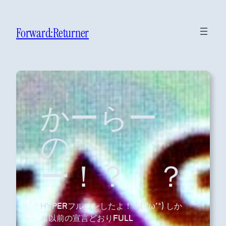
Forward:Returner
かーらー
の
ー！？！？
HYPERフルコンしたよ！！(*’ω’*) しか
も以前の宣言どおりFULL