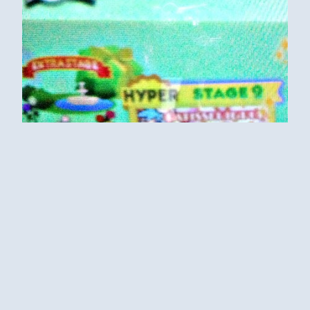
COOL
680