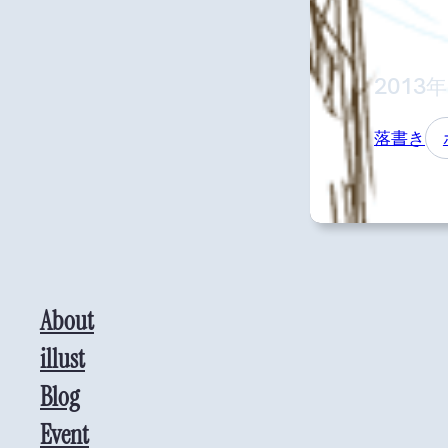
2013
落書き
About
illust
Blog
Event