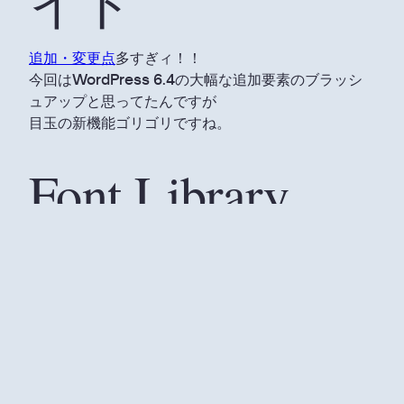
イド
追加・変更点
多すぎィ！！
今回はWordPress 6.4の大幅な追加要素のブラッシ
ュアップと思ってたんですが
目玉の新機能ゴリゴリですね。
Font Library
フォントファイルをドラッグ&ドロップで簡単にイン
ストール出来て
CSSで指定せずにオリジナルのフォントでサイト表
示できるとか最高やん！
って思ってたんですが、
これの格納先を巡って海外ニ
キたちが議論しまくってて
おまけにこれが原因で6.5のリリースが1週間遅れた