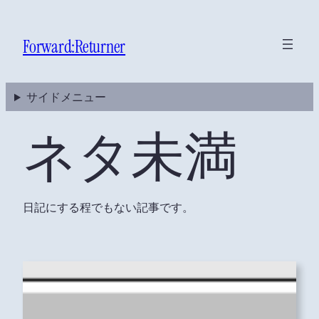
内
容
Forward:Returner
を
ス
キ
サイドメニュー
ッ
プ
ネタ未満
日記にする程でもない記事です。