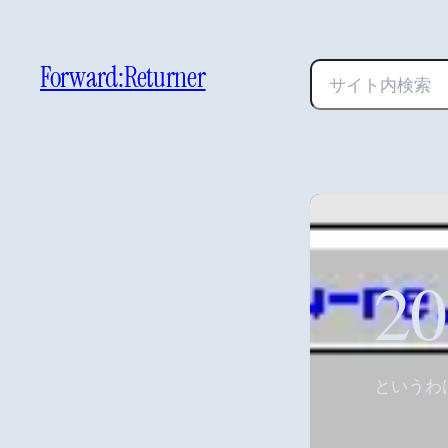
Forward:Returner
検
索
2
というわ