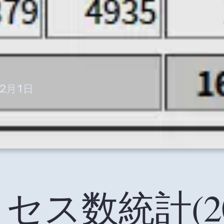
年2月1日
セス数統計(20